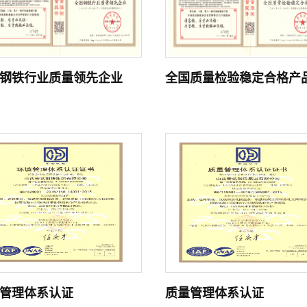
钢铁行业质量领先企业
全国质量检验稳定合格产
管理体系认证
质量管理体系认证