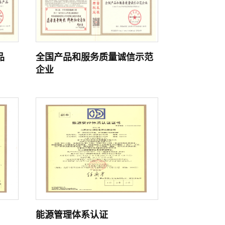
品
全国产品和服务质量诚信示范
企业
能源管理体系认证