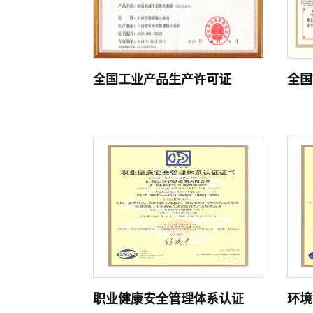
全国工业产品生产许可证
全国
职业健康安全管理体系认证
环境